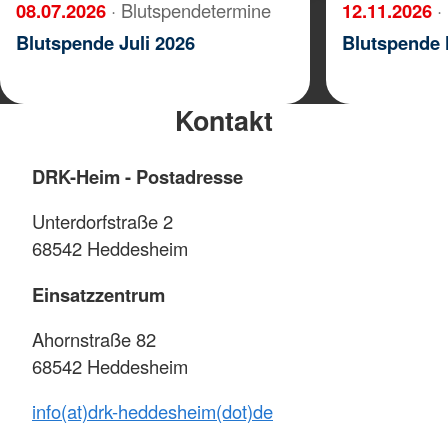
08.07.2026
· Blutspendetermine
12.11.2026
·
Blutspende Juli 2026
Blutspende
Kontakt
DRK-Heim - Postadresse
Unterdorfstraße 2
68542 Heddesheim
Einsatzzentrum
Ahornstraße 82
68542 Heddesheim
info(at)drk-heddesheim(dot)de