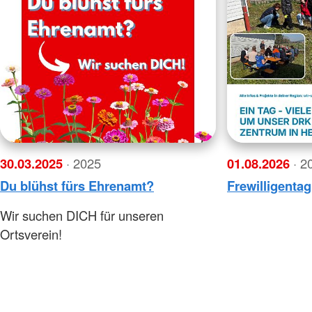
30.03.2025
· 2025
01.08.2026
· 2
Du blühst fürs Ehrenamt?
Frewilligenta
Wir suchen DICH für unseren
Ortsverein!