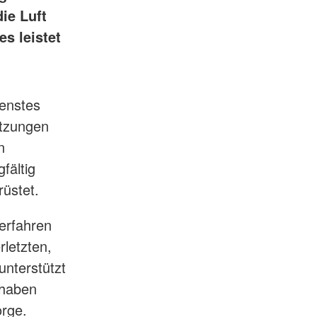
ie Luft
s leistet
ienstes
etzungen
n
fältig
üstet.
erfahren
letzten,
unterstützt
 haben
orge.