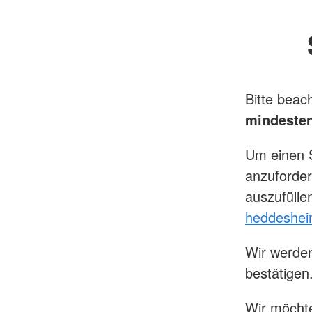
Bitte beac
mindeste
Um einen 
anzuforder
auszufülle
heddeshei
Wir werden
bestätigen
Wir möchte