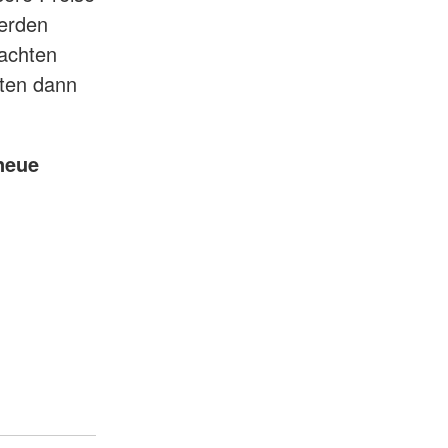
werden
machten
sten dann
 neue