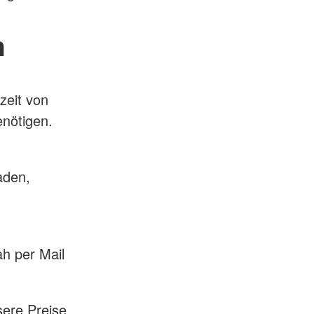
n
zeit von
enötigen.
aden,
h per Mail
sere Preise