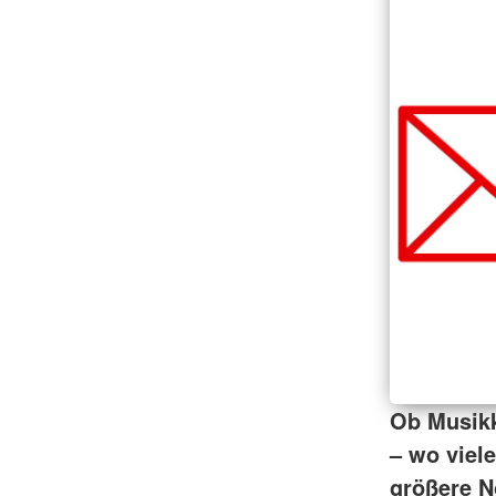
Ob Musikk
– wo viel
größere No