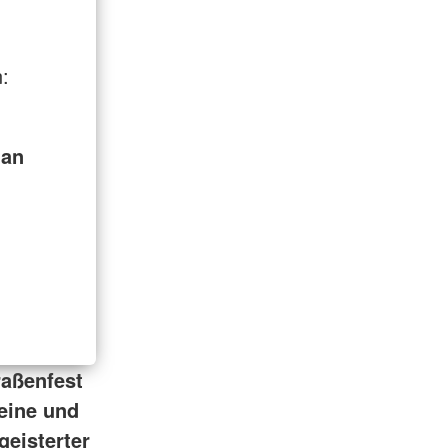
n:
ian
raßenfest
eine und
geisterter