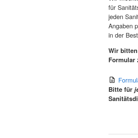
für Sanitä
jeden Sani
Angaben pl
in der Bes
Wir bitte
Formular 
Formul
Bitte für
j
Sanitätsd