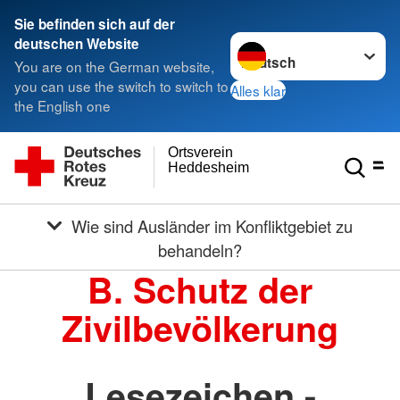
Sie befinden sich auf der
Sprache wechseln zu
deutschen Website
You are on the German website,
you can use the switch to switch to
Alles klar
the English one
Ortsverein
Heddesheim
Wie sind Ausländer im Konfliktgebiet zu
behandeln?
B. Schutz der
Zivilbevölkerung
Lesezeichen -