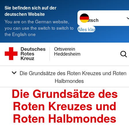
Sie befinden sich auf der
Sprache wechseln zu
deutschen Website
You are on the German website,
you can use the switch to switch to
Alles klar
the English one
Ortsverein
Heddesheim
Die Grundsätze des Roten Kreuzes und Roten
Halbmondes
Die Grundsätze des
Roten Kreuzes und
Roten Halbmondes